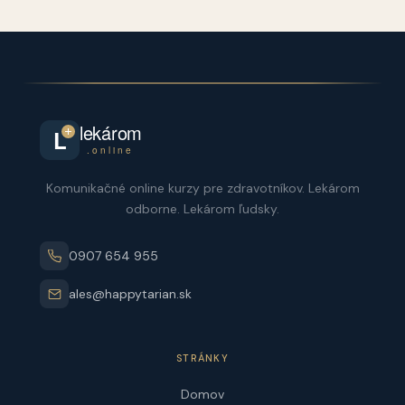
lekárom
L
.online
Komunikačné online kurzy pre zdravotníkov. Lekárom
odborne. Lekárom ľudsky.
0907 654 955
ales@happytarian.sk
STRÁNKY
Domov