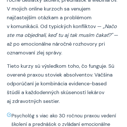
ročne desiatky školení, prednášok a webinárov.
V mojich online kurzoch sa venujem
najčastejším otázkam a problémom
v komunikácii. Od typických konfliktov —
„Načo
ste ma objednali, keď tu aj tak musím čakať?"
—
až po emocionálne náročné rozhovory pri
oznamovaní zlej správy.
Tieto kurzy sú výsledkom toho, čo funguje. Sú
overené praxou stoviek absolventov. Väčšina
odporúčaní je kombinácia evidence-based
štúdií a každodenných skúseností lekárov
aj zdravotných sestier.
Psychológ s viac ako 30 ročnou praxou vedení
školení a prednášok o zvládaní emocionálne