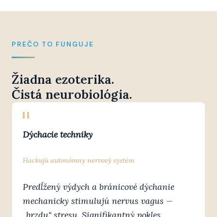
PREČO TO FUNGUJE
Žiadna ezoterika.
Čistá neurobiológia.
Dýchacie techniky
Hackujú autonómny nervový systém
Predĺžený výdych a bránicové dýchanie
mechanicky stimulujú nervus vagus —
„brzdu" stresu. Signifikantný pokles