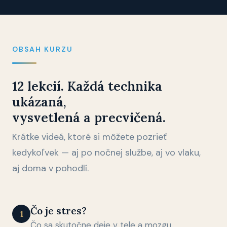
OBSAH KURZU
12 lekcií. Každá technika
ukázaná,
vysvetlená a precvičená.
Krátke videá, ktoré si môžete pozrieť
kedykoľvek — aj po nočnej službe, aj vo vlaku,
aj doma v pohodlí.
Čo je stres?
1
Čo sa skutočne deje v tele a mozgu