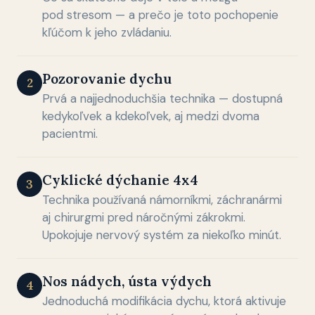
pod stresom — a prečo je toto pochopenie
kľúčom k jeho zvládaniu.
Pozorovanie dychu
2
Prvá a najjednoduchšia technika — dostupná
kedykoľvek a kdekoľvek, aj medzi dvoma
pacientmi.
Cyklické dýchanie 4x4
3
Technika používaná námorníkmi, záchranármi
aj chirurgmi pred náročnými zákrokmi.
Upokojuje nervový systém za niekoľko minút.
Nos nádych, ústa výdych
4
Jednoduchá modifikácia dychu, ktorá aktivuje