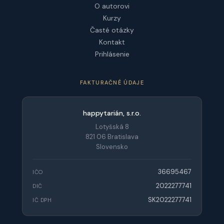
O autorovi
Kurzy
Časté otázky
Kontakt
Prihlásenie
FAKTURAČNÉ ÚDAJE
happytarián, s.r.o.
Lotyšská 8
821 06 Bratislava
Slovensko
36695467
IČO
2022277741
DIČ
SK2022277741
IČ DPH