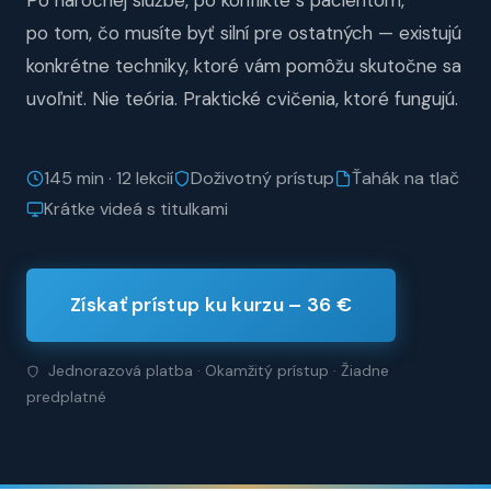
Po náročnej službe, po konflikte s pacientom,
po tom, čo musíte byť silní pre ostatných — existujú
konkrétne techniky, ktoré vám pomôžu skutočne sa
uvoľniť. Nie teória. Praktické cvičenia, ktoré fungujú.
145 min · 12 lekcií
Doživotný prístup
Ťahák na tlač
Krátke videá s titulkami
Získať prístup ku kurzu – 36 €
Jednorazová platba · Okamžitý prístup · Žiadne
predplatné