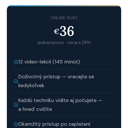
ONLINE KURZ
36
€
jednorazovo · cena s DPH
12 video-lekcií (145 minút)
Doživotný prístup — vracajte sa
kedykoľvek
Každú techniku vidíte aj počujete —
a hneď cvičíte
Okamžitý prístup po zaplatení