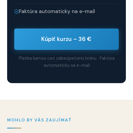
Faktúra automaticky na e-mail
Kúpiť kurzu – 36 €
Platba kartou cez zabezpečenú bránu · Faktúra
automaticky na e-mail
MOHLO BY VÁS ZAUJÍMAŤ