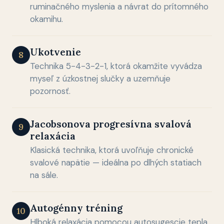
ruminačného myslenia a návrat do prítomného
okamihu.
Ukotvenie
8
Technika 5-4-3-2-1, ktorá okamžite vyvádza
myseľ z úzkostnej slučky a uzemňuje
pozornosť.
Jacobsonova progresívna svalová
9
relaxácia
Klasická technika, ktorá uvoľňuje chronické
svalové napätie — ideálna po dlhých statiach
na sále.
Autogénny tréning
10
Hlboká relaxácia pomocou autosugescie tepla