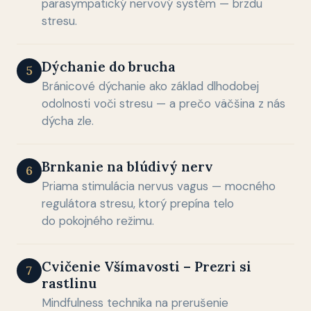
parasympatický nervový systém — brzdu
stresu.
Dýchanie do brucha
5
Bránicové dýchanie ako základ dlhodobej
odolnosti voči stresu — a prečo väčšina z nás
dýcha zle.
Brnkanie na blúdivý nerv
6
Priama stimulácia nervus vagus — mocného
regulátora stresu, ktorý prepína telo
do pokojného režimu.
Cvičenie Všímavosti – Prezri si
7
rastlinu
Mindfulness technika na prerušenie